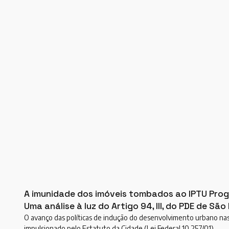
A imunidade dos imóveis tombados ao IPTU Prog
Uma análise à luz do Artigo 94, III, do PDE de São
O avanço das políticas de indução do desenvolvimento urbano nas c
impulsionado pelo Estatuto da Cidade (Lei Federal 10.257/01),