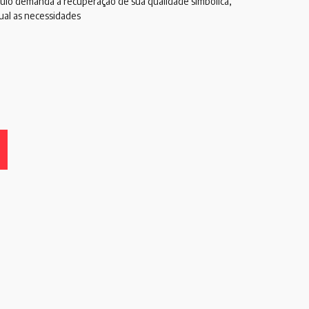
aulo demanda a recuperação de sua qualidade simbólica,
qual as necessidades