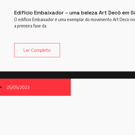
Edifício Embaixador – uma beleza Art Decò em S
O edifício Embaixador é uma exemplar do movimento Art Decò no 
a primeira fase da
Ler Completo
25/05/2023