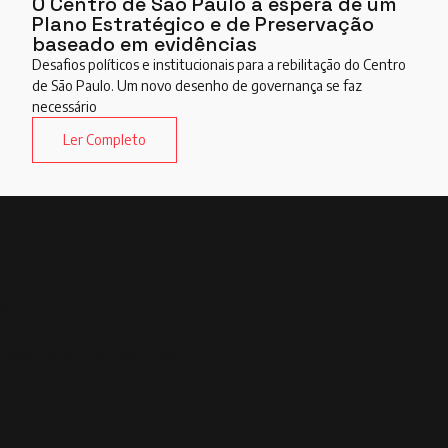
O Centro de São Paulo à espera de um
Plano Estratégico e de Preservação
baseado em evidências
Desafios políticos e institucionais para a rebilitação do Centro
de São Paulo. Um novo desenho de governança se faz
necessário
Ler Completo
® Apito SP – Associação dos Proprietários de Imóveis Tombados de São P
Todos os direitos reservados